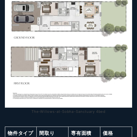
The-Willows-at-Sobha-Sanctuary 4bed
物件タイプ
間取り
専有面積
価格