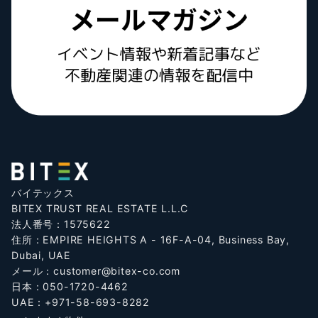
バイテックス
BITEX TRUST REAL ESTATE L.L.C
法人番号：1575622
住所：EMPIRE HEIGHTS A - 16F-A-04, Business Bay,
Dubai, UAE
メール：
customer@bitex-co.com
日本：
050-1720-4462
UAE：
+971-58-693-8282‬