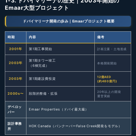
1-3. ドバイマリーナの歴史｜2003年開始の
Emaar大型プロジェクト
ドバイマリーナ開発の歩み｜Emaarプロジェクト概要
時期
内容
備考
2001年
第1期工事開始
計画立案・土地造成
第1期タワー竣工
2003年
本格開発開始
（6棟完成）
12億AED
2003年
第1期建設費投資
(約480億円)
20年以上の開発
2000s〜
段階的整備・拡張
運営実績
デベロッ
Emaar Properties（ドバイ最大級）
パー
設計事務
HOK Canada（バンクーバーFalse Creek開発をモデル）
所