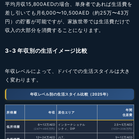
平均月収15,800AEDの場合、単身者であれば生活費を
差し引いても月6,000〜10,500AED（約25万〜43万
円）の貯蓄が可能ですが、家族世帯では生活費だけで
収入の大部分を消費することになります。
3-3 年収別の生活イメージ比較
年収レベルによって、ドバイでの生活スタイルは大き
く変わります。
年収レベル別の生活スタイル比較（2025年）
年間
所得層
年収
居住エリア
住居費
6〜12万AED
インターナショナル
2.5〜5万AED
低所得層
シティ、DIP
(247〜495万円)
(103〜206万円)
12〜24万AED
JLT、
5〜12万AED