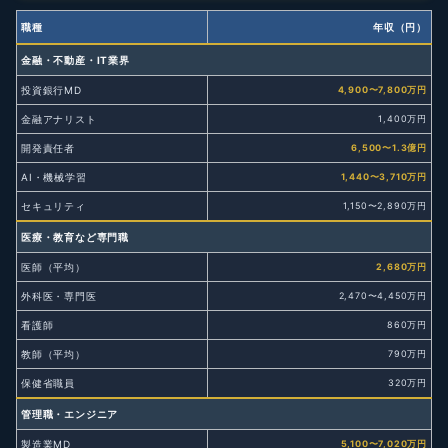
職種
年収（円）
金融・不動産・IT業界
投資銀行MD
4,900〜7,800万円
金融アナリスト
1,400万円
開発責任者
6,500〜1.3億円
AI・機械学習
1,440〜3,710万円
セキュリティ
1,150〜2,890万円
医療・教育など専門職
医師（平均）
2,680万円
外科医・専門医
2,470〜4,450万円
看護師
860万円
教師（平均）
790万円
保健省職員
320万円
管理職・エンジニア
製造業MD
5,100〜7,020万円