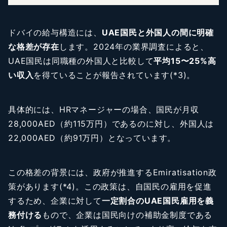
ドバイの給与構造には、
UAE国民と外国人の間に明確
な格差が存在
します。2024年の業界調査によると、
UAE国民は同職種の外国人と比較して
平均15〜25%高
い収入
を得ていることが報告されています(*3)。
具体的には、HRマネージャーの場合、国民が月収
28,000AED（約115万円）であるのに対し、外国人は
22,000AED（約91万円）となっています。
この格差の背景には、政府が推進するEmiratisation政
策があります(*4)。この政策は、自国民の雇用を促進
するため、企業に対して
一定割合のUAE国民雇用を義
務付ける
もので、企業は国民向けの補助金制度である