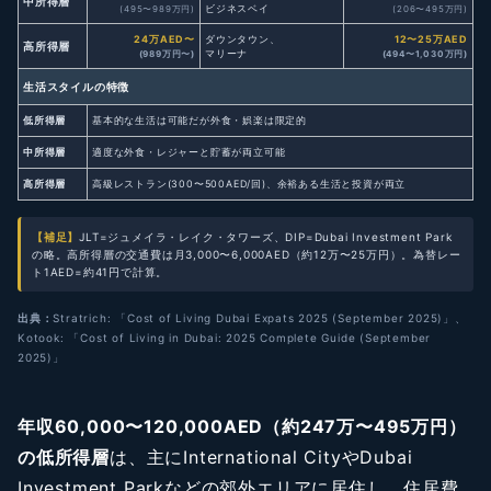
中所得層
ビジネスベイ
(495〜989万円)
(206〜495万円)
24万AED〜
ダウンタウン、
12〜25万AED
高所得層
マリーナ
(989万円〜)
(494〜1,030万円)
生活スタイルの特徴
低所得層
基本的な生活は可能だが外食・娯楽は限定的
中所得層
適度な外食・レジャーと貯蓄が両立可能
高所得層
高級レストラン(300〜500AED/回)、余裕ある生活と投資が両立
【補足】
JLT=ジュメイラ・レイク・タワーズ、DIP=Dubai Investment Park
の略。高所得層の交通費は月3,000〜6,000AED（約12万〜25万円）。為替レー
ト1AED=約41円で計算。
出典：
Stratrich: 「Cost of Living Dubai Expats 2025 (September 2025)」、
Kotook: 「Cost of Living in Dubai: 2025 Complete Guide (September
2025)」
年収60,000〜120,000AED（約247万〜495万円）
の低所得層
は、主にInternational CityやDubai
Investment Parkなどの郊外エリアに居住し、住居費