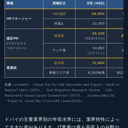
職種
国籍区分
月収 (AED)
月
UAE国民
28,000
約
HRマネージャー
外国人
22,000
約
55,230
西欧系
約2
建設PM
(15,072ドル)
(プロジェクト
34,850
マネージャー)
アジア系
約1
(9,513ドル)
欧州系
12,000
約
看護師
東南アジア系
6,000未満
約25
出典：
LinkedIn: 「Equal Pay for UAE Nationals and Expats – Myth or
Reality? (April 2025)」、Gulf Migration Research Center: 「UAE:
Nationality-based Salary Comparison (2017)」、Journey2MyLife:
「Expat vs. Local Pay in the UAE (June 2025)」
ドバイの主要業界別の年収水準には、業界特性によっ
て大きな差があります。IT業界は最も高収入の分野の